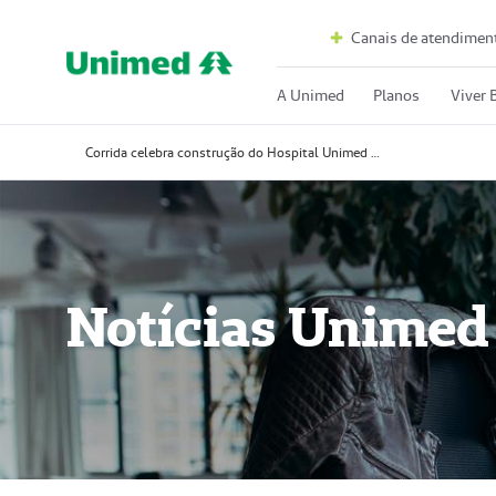
Canais de atendimen
A Unimed
Planos
Viver
Corrida celebra construção do Hospital Unimed Sul Mineira e reúne centenas de participantes em manhã de esporte e solidariedade
Notícias Unimed