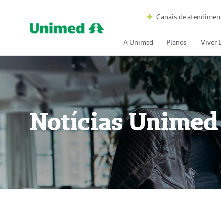
Canais de atendimen
A Unimed
Planos
Viver
Notícias Unimed