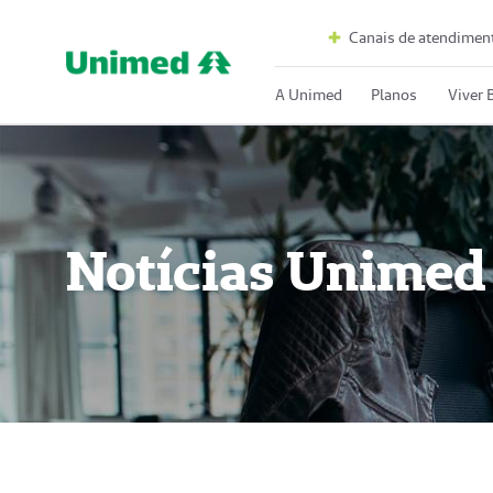
Canais de atendimen
A Unimed
Planos
Viver
Notícias Unimed