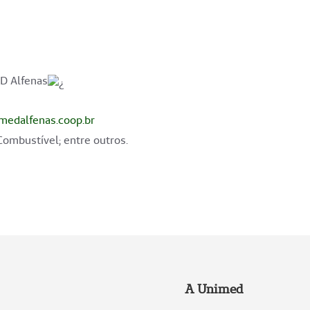
D Alfenas
edalfenas.coop.br
Combustível; entre outros.
A Unimed