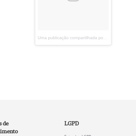
Uma publicação compartilhada por Unimed Andradas (@unimedandradas)
s de
LGPD
imento