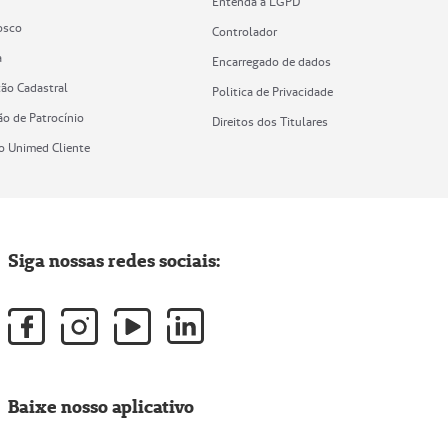
Entenda a LGPD
osco
Controlador
a
Encarregado de dados
ção Cadastral
Politica de Privacidade
ão de Patrocínio
Direitos dos Titulares
vo Unimed Cliente
Siga nossas redes sociais:
Baixe nosso aplicativo