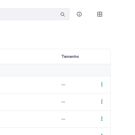
Tamanho
--
Mostrar ações
--
Mostrar ações
--
Mostrar ações