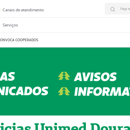
Faça s
Canais de atendimento
Serviços
CONVOCA COOPERADOS
icias Unimed Dour