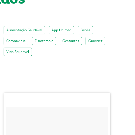
Alimentação Saudável
App Unimed
Bebês
Coronavirus
Fisioterapia
Gestantes
Gravidez
Vida Saudavel