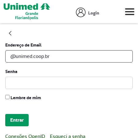
Login
Autenticação
Endereço de Email
Senha
Lembre de mim
Entrar
Conexões OpenID
Esqueci a senha