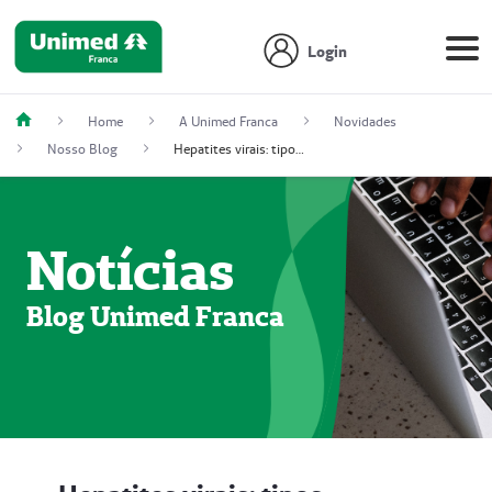
Login
Home
A Unimed Franca
Novidades
Nosso Blog
Hepatites virais: tipos, transmissão, prevenção e tratamento
Notícias
Blog Unimed Franca