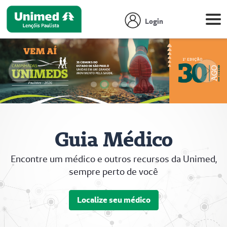
Login
Anterior
Próx
Focar slide
Focar slide
Focar slide
Focar slide
Focar slide
Guia Médico
Encontre um médico e outros recursos da Unimed,
sempre perto de você
Localize seu médico