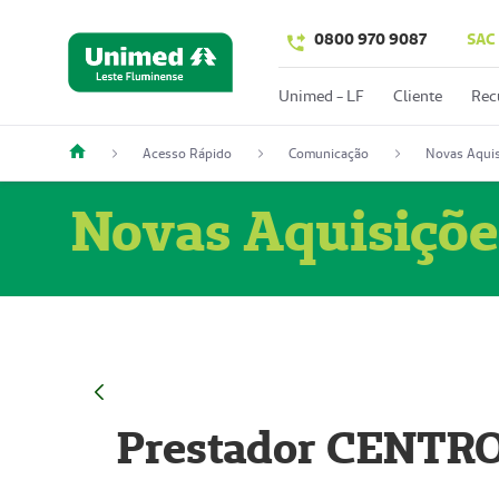
0800 970 9087
SAC
Unimed - LF
Cliente
Rec
Acesso Rápido
Comunicação
Novas Aquis
Novas Aquisiçõe
Prestador CENTR