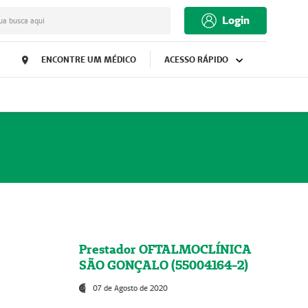
Login
ua busca aqui
ENCONTRE UM MÉDICO
ACESSO RÁPIDO
Prestador OFTALMOCLÍNICA
SÃO GONÇALO (55004164-2)
07 de Agosto de 2020