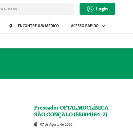
Login
ua busca aqui
ENCONTRE UM MÉDICO
ACESSO RÁPIDO
Prestador OFTALMOCLÍNICA
SÃO GONÇALO (55004164-2)
07 de Agosto de 2020