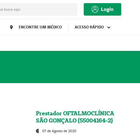
Login
ua busca aqui
ENCONTRE UM MÉDICO
ACESSO RÁPIDO
Prestador OFTALMOCLÍNICA
SÃO GONÇALO (55004164-2)
07 de Agosto de 2020