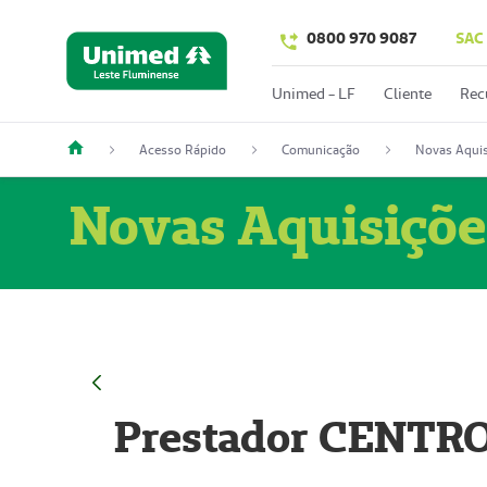
0800 970 9087
SAC
Unimed - LF
Cliente
Rec
Acesso Rápido
Comunicação
Novas Aquis
Novas Aquisiçõe
Prestador CENTR