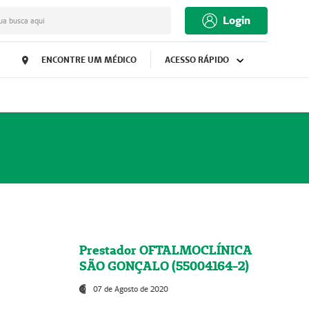
Login
ua busca aqui
ENCONTRE UM MÉDICO
ACESSO RÁPIDO
Prestador OFTALMOCLÍNICA
SÃO GONÇALO (55004164-2)
07 de Agosto de 2020