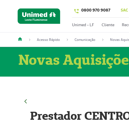
0800 970 9087
SAC
Unimed - LF
Cliente
Rec
Acesso Rápido
Comunicação
Novas Aquis
Novas Aquisiçõe
Prestador CENTR