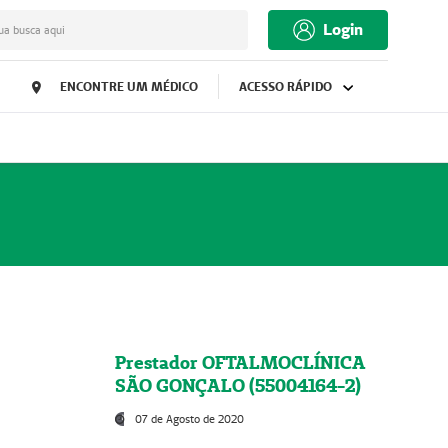
Login
ua busca aqui
ENCONTRE UM MÉDICO
ACESSO RÁPIDO
Prestador OFTALMOCLÍNICA
SÃO GONÇALO (55004164-2)
07 de Agosto de 2020