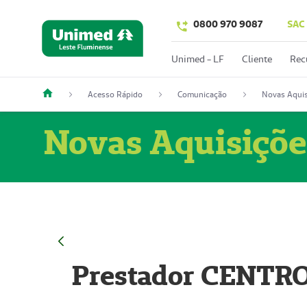
0800 970 9087
SAC
Unimed - LF
Cliente
Rec
Acesso Rápido
Comunicação
Novas Aquis
Novas Aquisiçõe
Prestador CENTR