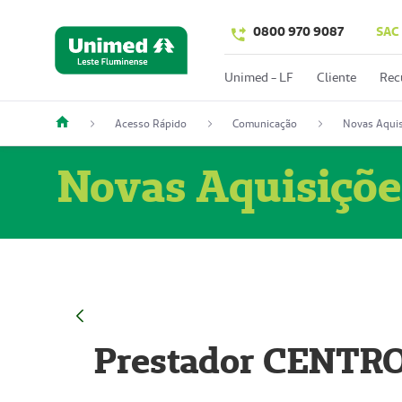
0800 970 9087
SAC
Unimed - LF
Cliente
Rec
Acesso Rápido
Comunicação
Novas Aquis
Novas Aquisiçõe
Prestador CENTR