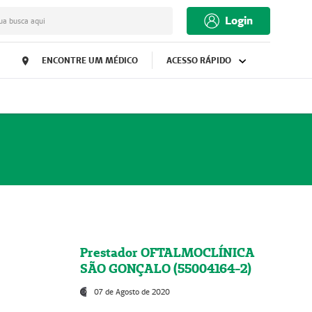
Login
ua busca aqui
ENCONTRE UM MÉDICO
ACESSO RÁPIDO
Prestador OFTALMOCLÍNICA
SÃO GONÇALO (55004164-2)
07 de Agosto de 2020