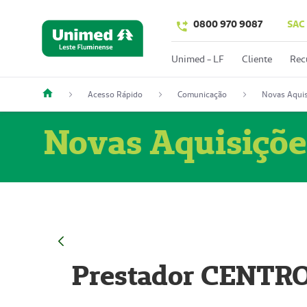
0800 970 9087
SAC
Unimed - LF
Cliente
Rec
Acesso Rápido
Comunicação
Novas Aquis
Novas Aquisiçõe
Prestador CENTR