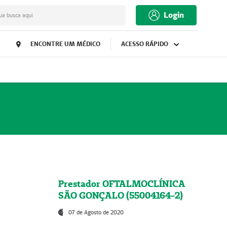
Login
ua busca aqui
ENCONTRE UM MÉDICO
ACESSO RÁPIDO
Prestador OFTALMOCLÍNICA
SÃO GONÇALO (55004164-2)
07 de Agosto de 2020