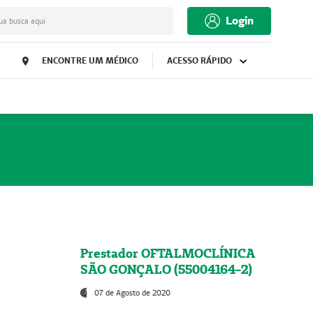
Login
ua busca aqui
ENCONTRE UM MÉDICO
ACESSO RÁPIDO
Prestador OFTALMOCLÍNICA
SÃO GONÇALO (55004164-2)
07 de Agosto de 2020