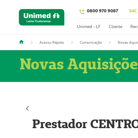
0800 970 9087
SAC
Unimed - LF
Cliente
Rec
Acesso Rápido
Comunicação
Novas Aquis
Novas Aquisiçõe
Prestador CENTR