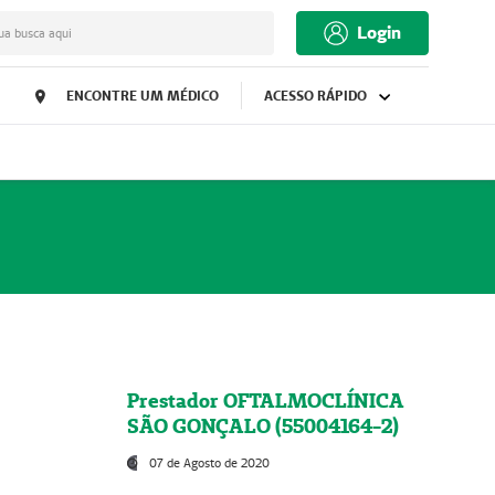
Login
ua busca aqui
ENCONTRE UM MÉDICO
ACESSO RÁPIDO
Prestador OFTALMOCLÍNICA
SÃO GONÇALO (55004164-2)
07 de Agosto de 2020