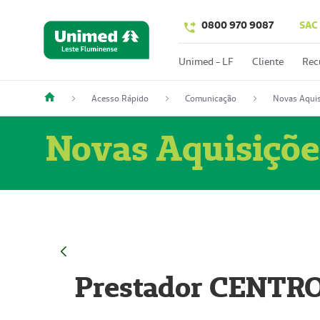
0800 970 9087
SAC
Unimed - LF
Cliente
Rec
Acesso Rápido
Comunicação
Novas Aquis
Novas Aquisiçõe
Prestador CENTR