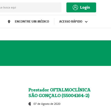
Login
ua busca aqui
ENCONTRE UM MÉDICO
ACESSO RÁPIDO
Prestador OFTALMOCLÍNICA
SÃO GONÇALO (55004164-2)
07 de Agosto de 2020