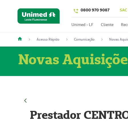
0800 970 9087
SAC
Unimed - LF
Cliente
Rec
Acesso Rápido
Comunicação
Novas Aquis
Novas Aquisiçõe
Prestador CENTR