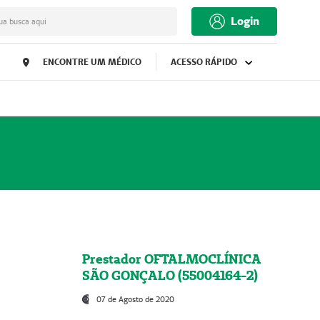
Login
ua busca aqui
ENCONTRE UM MÉDICO
ACESSO RÁPIDO
Prestador OFTALMOCLÍNICA
SÃO GONÇALO (55004164-2)
07 de Agosto de 2020