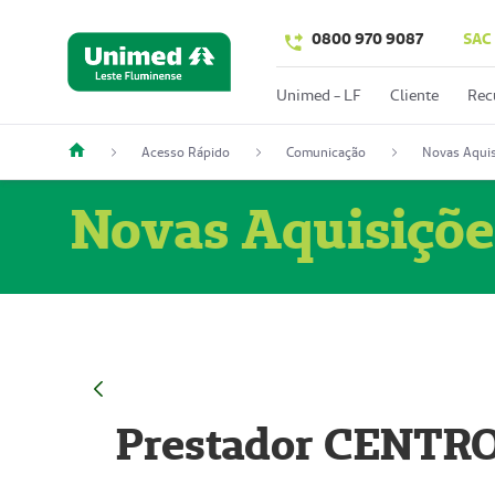
0800 970 9087
SAC
Unimed - LF
Cliente
Rec
Acesso Rápido
Comunicação
Novas Aquis
Novas Aquisiçõe
Prestador CENTR