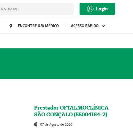
Login
ua busca aqui
ENCONTRE UM MÉDICO
ACESSO RÁPIDO
Prestador OFTALMOCLÍNICA
SÃO GONÇALO (55004164-2)
07 de Agosto de 2020