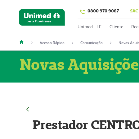
0800 970 9087
SAC
Unimed - LF
Cliente
Rec
Acesso Rápido
Comunicação
Novas Aquis
Novas Aquisiçõe
Prestador CENTR