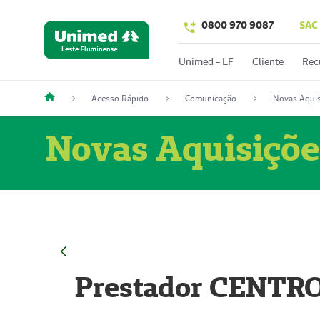
0800 970 9087
SAC
Unimed - LF
Cliente
Rec
Acesso Rápido
Comunicação
Novas Aquis
Novas Aquisiçõe
Prestador CENTR