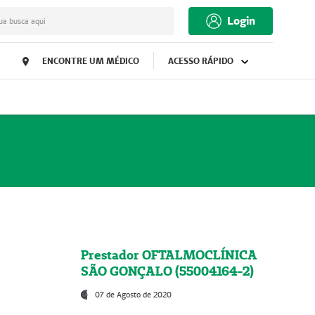
Login
ua busca aqui
ENCONTRE UM MÉDICO
ACESSO RÁPIDO
Prestador OFTALMOCLÍNICA
SÃO GONÇALO (55004164-2)
07 de Agosto de 2020