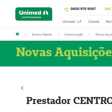
0800 970 9087
SAC
Unimed - LF
Cliente
Rec
Acesso Rápido
Comunicação
Novas Aquis
Novas Aquisiçõe
Prestador CENTR