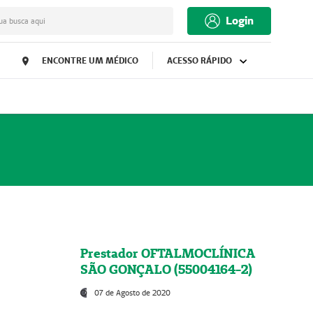
Login
ua busca aqui
ENCONTRE UM MÉDICO
ACESSO RÁPIDO
Prestador OFTALMOCLÍNICA
SÃO GONÇALO (55004164-2)
07 de Agosto de 2020