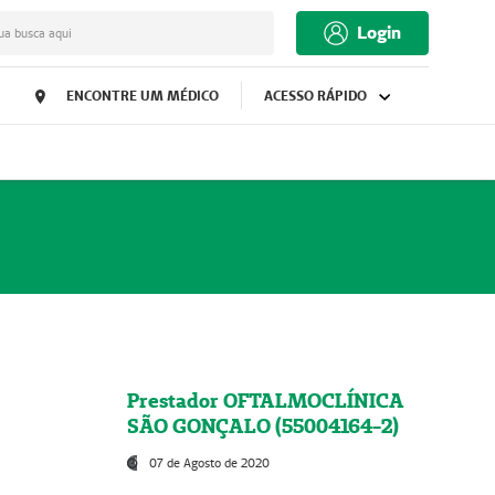
Login
ua busca aqui
ENCONTRE UM MÉDICO
ACESSO RÁPIDO
Prestador OFTALMOCLÍNICA
SÃO GONÇALO (55004164-2)
07 de Agosto de 2020