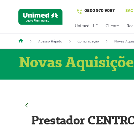
0800 970 9087
SAC
Unimed - LF
Cliente
Rec
Acesso Rápido
Comunicação
Novas Aquis
Novas Aquisiçõe
Prestador CENTR