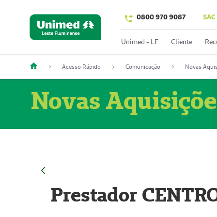
0800 970 9087
SAC
Unimed - LF
Cliente
Rec
Acesso Rápido
Comunicação
Novas Aquis
Novas Aquisiçõe
Prestador CENTR