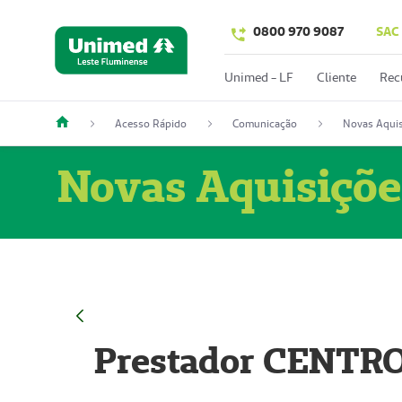
0800 970 9087
SAC
Unimed - LF
Cliente
Rec
Acesso Rápido
Comunicação
Novas Aquis
Novas Aquisiçõe
Prestador CENTR