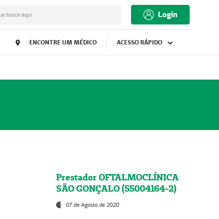
Login
ua busca aqui
ENCONTRE UM MÉDICO
ACESSO RÁPIDO
Prestador OFTALMOCLÍNICA
SÃO GONÇALO (55004164-2)
07 de Agosto de 2020