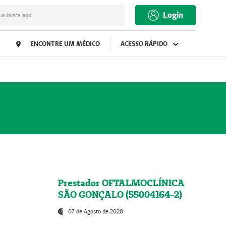
Login
ua busca aqui
ENCONTRE UM MÉDICO
ACESSO RÁPIDO
Prestador OFTALMOCLÍNICA
SÃO GONÇALO (55004164-2)
07 de Agosto de 2020