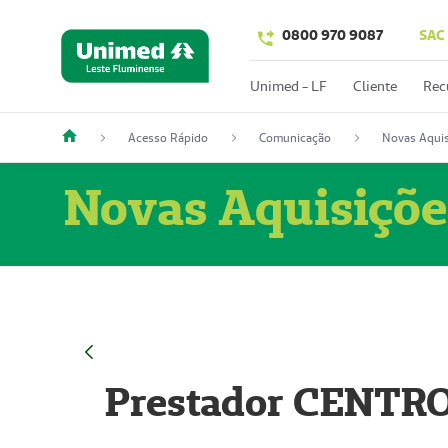
0800 970 9087
SAC
Unimed - LF
Cliente
Rec
Acesso Rápido
Comunicação
Novas Aquis
Novas Aquisiçõe
Prestador CENTR