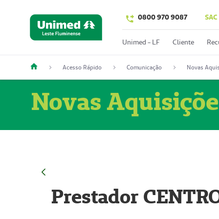
0800 970 9087
SAC
Unimed - LF
Cliente
Rec
Acesso Rápido
Comunicação
Novas Aquis
Novas Aquisiçõe
Prestador CENTR