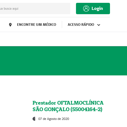
Login
ua busca aqui
ENCONTRE UM MÉDICO
ACESSO RÁPIDO
Prestador OFTALMOCLÍNICA
SÃO GONÇALO (55004164-2)
07 de Agosto de 2020