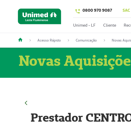
0800 970 9087
SAC
Unimed - LF
Cliente
Rec
Acesso Rápido
Comunicação
Novas Aquis
Novas Aquisiçõe
Prestador CENTR