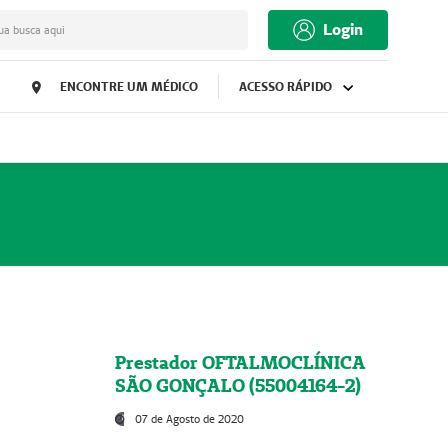
Login
ua busca aqui
ENCONTRE UM MÉDICO
ACESSO RÁPIDO
Prestador OFTALMOCLÍNICA
SÃO GONÇALO (55004164-2)
07 de Agosto de 2020