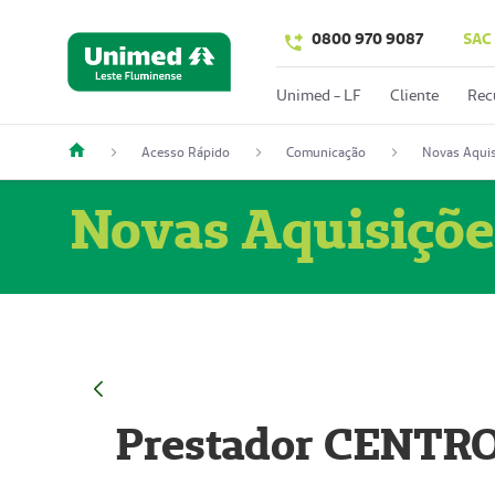
0800 970 9087
SAC
Unimed - LF
Cliente
Rec
Acesso Rápido
Comunicação
Novas Aquis
Novas Aquisiçõe
Prestador CENTR