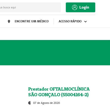
Login
ua busca aqui
ENCONTRE UM MÉDICO
ACESSO RÁPIDO
Prestador OFTALMOCLÍNICA
SÃO GONÇALO (55004164-2)
07 de Agosto de 2020