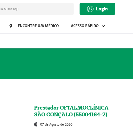
Login
ua busca aqui
ENCONTRE UM MÉDICO
ACESSO RÁPIDO
Prestador OFTALMOCLÍNICA
SÃO GONÇALO (55004164-2)
07 de Agosto de 2020