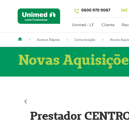
0800 970 9087
SAC
Unimed - LF
Cliente
Rec
Acesso Rápido
Comunicação
Novas Aquis
Novas Aquisiçõe
Prestador CENTR