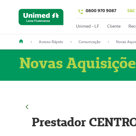
0800 970 9087
SAC
Unimed - LF
Cliente
Rec
Acesso Rápido
Comunicação
Novas Aquis
Novas Aquisiçõe
Prestador CENTR