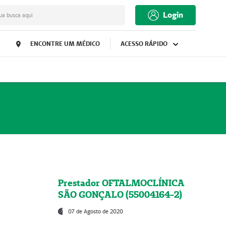
Login
ua busca aqui
ENCONTRE UM MÉDICO
ACESSO RÁPIDO
Prestador OFTALMOCLÍNICA
SÃO GONÇALO (55004164-2)
07 de Agosto de 2020