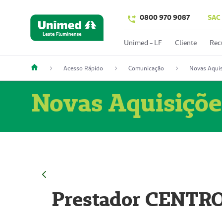
0800 970 9087
SAC
Unimed - LF
Cliente
Rec
Acesso Rápido
Comunicação
Novas Aquis
Novas Aquisiçõe
Prestador CENTR