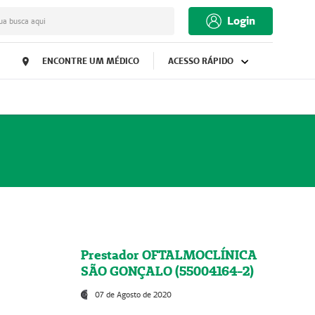
Login
ua busca aqui
ENCONTRE UM MÉDICO
ACESSO RÁPIDO
Prestador OFTALMOCLÍNICA
SÃO GONÇALO (55004164-2)
07 de Agosto de 2020