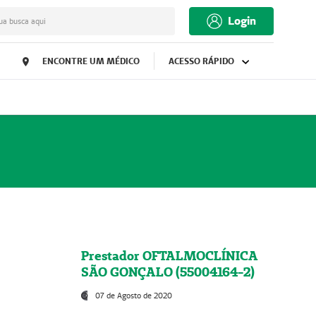
Login
ua busca aqui
ENCONTRE UM MÉDICO
ACESSO RÁPIDO
Prestador OFTALMOCLÍNICA
SÃO GONÇALO (55004164-2)
07 de Agosto de 2020