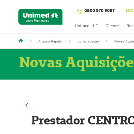
0800 970 9087
SAC
Unimed - LF
Cliente
Rec
Acesso Rápido
Comunicação
Novas Aquis
Novas Aquisiçõe
Prestador CENTR