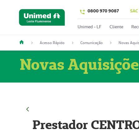
0800 970 9087
SAC
Unimed - LF
Cliente
Rec
Acesso Rápido
Comunicação
Novas Aquis
Novas Aquisiçõe
Prestador CENTR