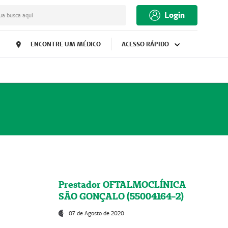
Login
ua busca aqui
ENCONTRE UM MÉDICO
ACESSO RÁPIDO
Prestador OFTALMOCLÍNICA
SÃO GONÇALO (55004164-2)
07 de Agosto de 2020