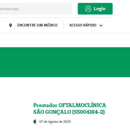
Login
ua busca aqui
ENCONTRE UM MÉDICO
ACESSO RÁPIDO
Prestador OFTALMOCLÍNICA
SÃO GONÇALO (55004164-2)
07 de Agosto de 2020