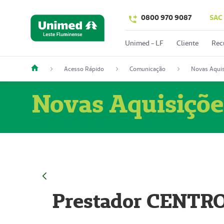
0800 970 9087
SAC
Unimed - LF
Cliente
Rec
Acesso Rápido
Comunicação
Novas Aquis
Novas Aquisiçõe
Prestador CENTR