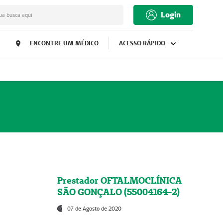
Login
ua busca aqui
ENCONTRE UM MÉDICO
ACESSO RÁPIDO
Prestador OFTALMOCLÍNICA
SÃO GONÇALO (55004164-2)
07 de Agosto de 2020