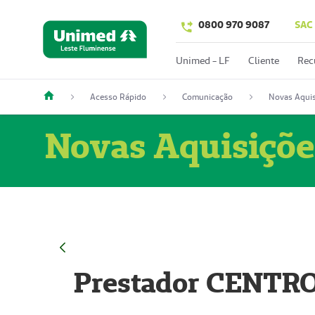
0800 970 9087
SAC
Unimed - LF
Cliente
Rec
Acesso Rápido
Comunicação
Novas Aquis
Novas Aquisiçõe
Prestador CENTR