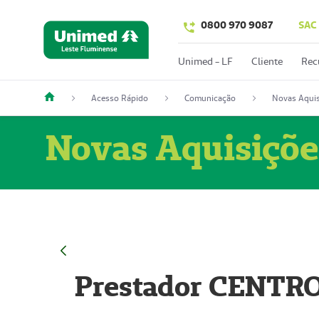
0800 970 9087
SAC
Unimed - LF
Cliente
Rec
Acesso Rápido
Comunicação
Novas Aquis
Novas Aquisiçõe
Prestador CENTR