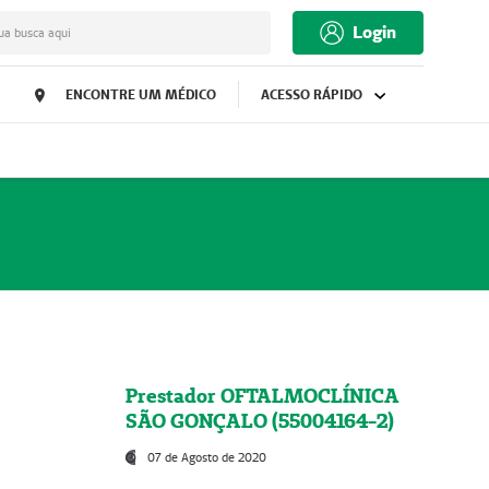
Login
ua busca aqui
ENCONTRE UM MÉDICO
ACESSO RÁPIDO
Prestador OFTALMOCLÍNICA
SÃO GONÇALO (55004164-2)
07 de Agosto de 2020