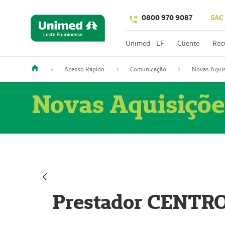
0800 970 9087
SAC
Unimed - LF
Cliente
Rec
Acesso Rápido
Comunicação
Novas Aquis
Novas Aquisiçõe
Prestador CENTR