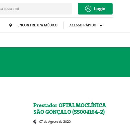
Login
ua busca aqui
ENCONTRE UM MÉDICO
ACESSO RÁPIDO
Prestador OFTALMOCLÍNICA
SÃO GONÇALO (55004164-2)
07 de Agosto de 2020