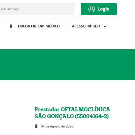
Login
ua busca aqui
ENCONTRE UM MÉDICO
ACESSO RÁPIDO
Prestador OFTALMOCLÍNICA
SÃO GONÇALO (55004164-2)
07 de Agosto de 2020