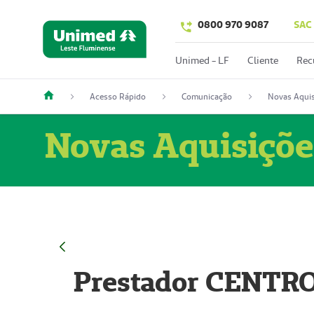
0800 970 9087
SAC
Unimed - LF
Cliente
Rec
Acesso Rápido
Comunicação
Novas Aquis
Novas Aquisiçõe
Prestador CENTR