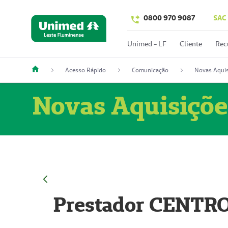
0800 970 9087
SAC
Unimed - LF
Cliente
Rec
Acesso Rápido
Comunicação
Novas Aquis
Novas Aquisiçõe
Prestador CENTR