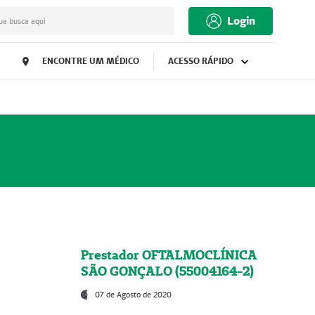
Login
ua busca aqui
ENCONTRE UM MÉDICO
ACESSO RÁPIDO
Prestador OFTALMOCLÍNICA
SÃO GONÇALO (55004164-2)
07 de Agosto de 2020