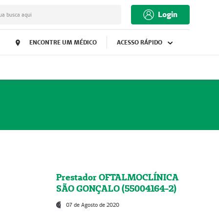
Login
ua busca aqui
ENCONTRE UM MÉDICO
ACESSO RÁPIDO
Prestador OFTALMOCLÍNICA
SÃO GONÇALO (55004164-2)
07 de Agosto de 2020