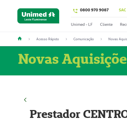
0800 970 9087
SAC
Unimed - LF
Cliente
Rec
Acesso Rápido
Comunicação
Novas Aquis
Novas Aquisiçõe
Prestador CENTR