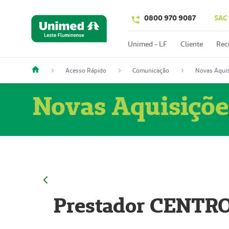
0800 970 9087
SAC
Unimed - LF
Cliente
Rec
Acesso Rápido
Comunicação
Novas Aquis
Novas Aquisiçõe
Prestador CENTR