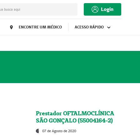
Login
ua busca aqui
ENCONTRE UM MÉDICO
ACESSO RÁPIDO
Prestador OFTALMOCLÍNICA
SÃO GONÇALO (55004164-2)
07 de Agosto de 2020