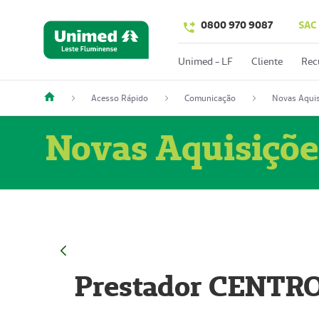
0800 970 9087
SAC
Unimed - LF
Cliente
Rec
Acesso Rápido
Comunicação
Novas Aquis
Novas Aquisiçõe
Prestador CENTR