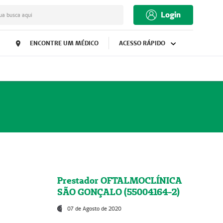
Login
ua busca aqui
ENCONTRE UM MÉDICO
ACESSO RÁPIDO
Prestador OFTALMOCLÍNICA
SÃO GONÇALO (55004164-2)
07 de Agosto de 2020