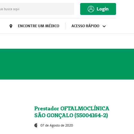
Login
ua busca aqui
ENCONTRE UM MÉDICO
ACESSO RÁPIDO
Prestador OFTALMOCLÍNICA
SÃO GONÇALO (55004164-2)
07 de Agosto de 2020