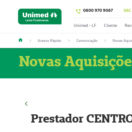
0800 970 9087
SAC
Unimed - LF
Cliente
Rec
Acesso Rápido
Comunicação
Novas Aquis
Novas Aquisiçõe
Prestador CENTR