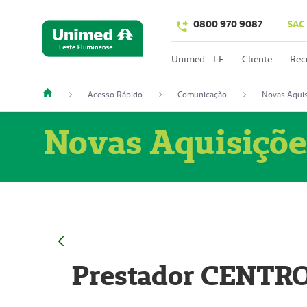
0800 970 9087
SAC
Unimed - LF
Cliente
Rec
Acesso Rápido
Comunicação
Novas Aquis
Novas Aquisiçõe
Prestador CENTR