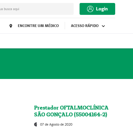
Login
ua busca aqui
ENCONTRE UM MÉDICO
ACESSO RÁPIDO
Prestador OFTALMOCLÍNICA
SÃO GONÇALO (55004164-2)
07 de Agosto de 2020