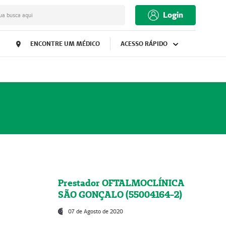
Login
ua busca aqui
ENCONTRE UM MÉDICO
ACESSO RÁPIDO
Prestador OFTALMOCLÍNICA
SÃO GONÇALO (55004164-2)
07 de Agosto de 2020