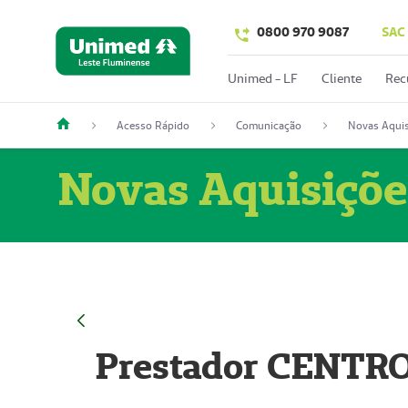
0800 970 9087
SAC
Unimed - LF
Cliente
Rec
Acesso Rápido
Comunicação
Novas Aquis
Novas Aquisiçõe
Prestador CENTR