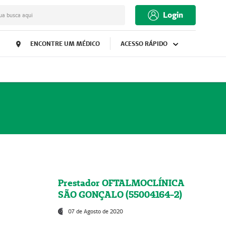
Login
ua busca aqui
ENCONTRE UM MÉDICO
ACESSO RÁPIDO
Prestador OFTALMOCLÍNICA
SÃO GONÇALO (55004164-2)
07 de Agosto de 2020