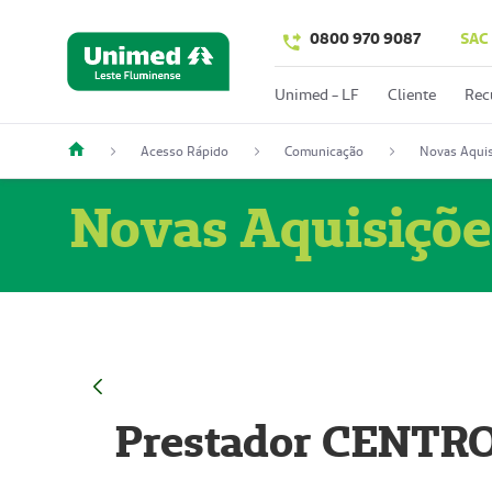
0800 970 9087
SAC
Unimed - LF
Cliente
Rec
Acesso Rápido
Comunicação
Novas Aquis
Novas Aquisiçõe
Prestador CENTR