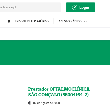
Login
ua busca aqui
ENCONTRE UM MÉDICO
ACESSO RÁPIDO
Prestador OFTALMOCLÍNICA
SÃO GONÇALO (55004164-2)
07 de Agosto de 2020