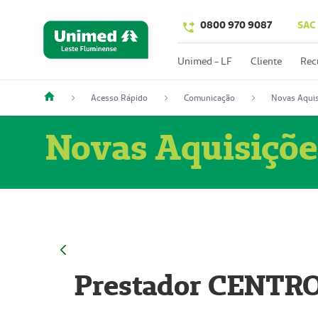
0800 970 9087
SAC
Unimed - LF
Cliente
Rec
Acesso Rápido
Comunicação
Novas Aquis
Novas Aquisiçõe
Prestador CENTR